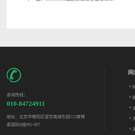
网
咨询热线：
010-84724911
地址：北京市朝阳区望京南湖东园122楼博
泰国际B座802-807